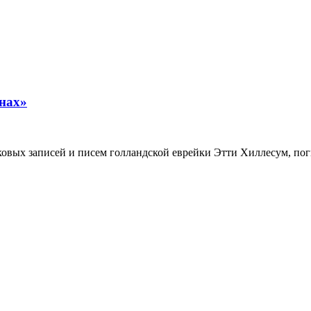
нах»
иковых записей и писем голландской еврейки Этти Хиллесум, по