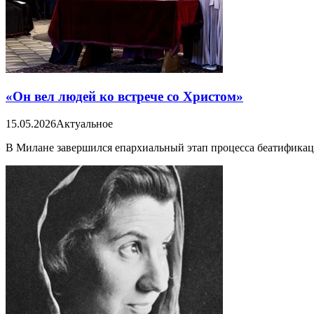
«Он вел людей ко встрече со Христом»
15.05.2026
Актуальное
В Милане завершился епархиальный этап процесса беатификац