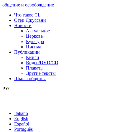
общение и освобождение
Что такое CL
Отец Джуссани
Новости
Актуальное
Церковь
Культура
Письма
Публикации
Книги
Видео/DVD/CD
Плакаты
Другие тексты
Школа общины
РУС
Italiano
English
Español
Português