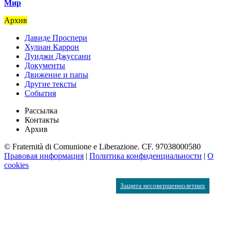
Мир
Архив
Давиде Проспери
Хулиан Каррон
Луиджи Джуссани
Документы
Движение и папы
Другие тексты
События
Рассылка
Контакты
Архив
© Fraternità di Comunione e Liberazione. CF. 97038000580
Правовая информация
|
Политика конфиденциальности
|
О
cookies
Защита несовершеннолетних