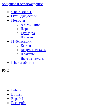
общение и освобождение
Что такое CL
Отец Джуссани
Новости
Актуальное
Церковь
Культура
Письма
Публикации
Книги
Видео/DVD/CD
Плакаты
Другие тексты
Школа общины
РУС
Italiano
English
Español
Português